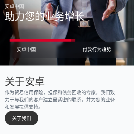
趋势
安卓中国
随着亚洲 B2B 付款风险小幅抬升，全区域流动性压力持续
助力您的业务增长
加剧
付款行为趋势
预约咨询
关于安卓
作为贸易信用保险，担保和债务回收的专家，我们致
力于与我们的客户建立最紧密的联系，并为您的业务
和发展提供支持。
关于我们