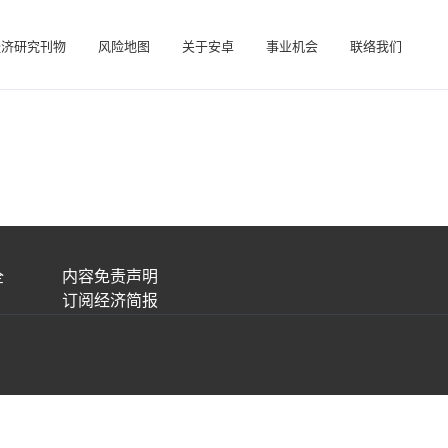
经济研究刊物
风险地图
关于安卓
事业机会
联络我们
在帮助您管理投资组合的在线业务智能平台。
访问我们的债务催收管理系统（仅限催收客户使用）。
全
内容免责声明
订阅经济简报