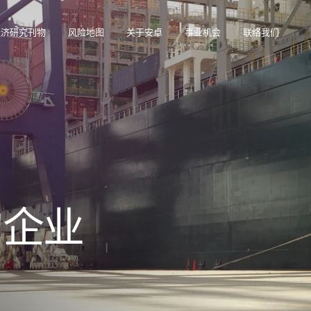
经济研究刊物
风险地图
关于安卓
事业机会
联络我们
在帮助您管理投资组合的在线业务智能平台。
访问我们的债务催收管理系统（仅限催收客户使用）。
的企业