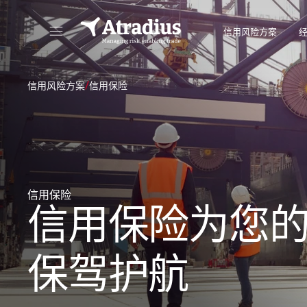
信用风险方案
直接访问您的保单信息、信用额度申请工具和洞察力。
访问我们旨
/
信用风险方案
信用保险
信用保险
信用保险为您
保驾护航