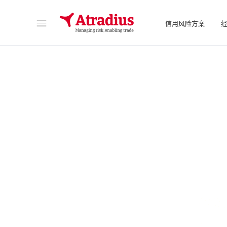
信用风险方案
直接访问您的保单信息、信用额度申请工具和洞察力。
访问我们旨