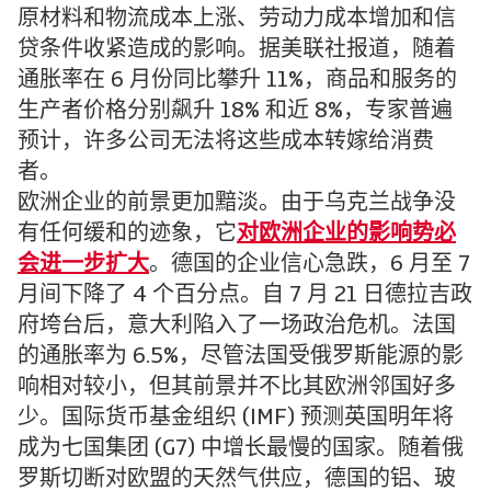
原材料和物流成本上涨、劳动力成本增加和信
贷条件收紧造成的影响。据美联社报道，随着
通胀率在 6 月份同比攀升 11%，商品和服务的
生产者价格分别飙升 18% 和近 8%，专家普遍
预计，许多公司无法将这些成本转嫁给消费
者。
欧洲企业的前景更加黯淡。由于乌克兰战争没
有任何缓和的迹象，它
对欧洲企业的影响势必
会进一步扩大
。德国的企业信心急跌，6 月至 7
月间下降了 4 个百分点。自 7 月 21 日德拉吉政
府垮台后，意大利陷入了一场政治危机。法国
的通胀率为 6.5%，尽管法国受俄罗斯能源的影
响相对较小，但其前景并不比其欧洲邻国好多
少。国际货币基金组织 (IMF) 预测英国明年将
成为七国集团 (G7) 中增长最慢的国家。随着俄
罗斯切断对欧盟的天然气供应，德国的铝、玻