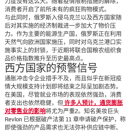
力度没有这么大。随着疫情限制措施的解除，
消费者开启了前所未有的疯狂购物模式。
与此同时，俄罗斯入侵乌克兰以及西方国家随
后对其实施的经济制裁进一步加大了物价压
力。作为主要的能源生产国，俄罗斯正在利用
天然气向欧洲国家施压，同时对乌克兰港口实
施事实上的封锁，于近期将联合国粮农组织食
品价格指数推升至历史最高点。
西方国家的预警信号
通胀冲击令企业措手不及，而且似乎在新冠疫
情大规模支持计划即将结束之际呈加剧态势。
在美国，尽管就业市场的表现依然强劲，消费
者支出也依然稳健，但
许多人预计，通货膨胀
对零售业的影响
将尤为严重2。知名美妆巨头
Revlon 已根据破产法第 11 章申请破产保护，称
即使强劲的产品需求也无法弥补供应链中断、