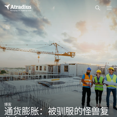
博客
通货膨胀：被驯服的怪兽复