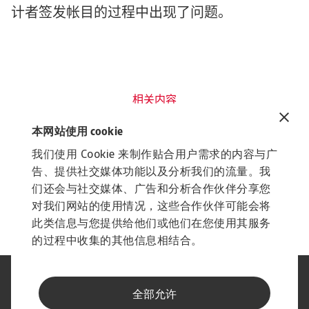
计者签发帐目的过程中出现了问题。
相关内容
了解更多资讯
本网站使用 cookie
常见问题
常
我们使用 Cookie 来制作贴合用户需求的内容与广
什么是信用风险
告、提供社交媒体功能以及分析我们的流量。我
信用风险是指客户未能偿还欠款的风险。了解安卓贸易信用保险
了
们还会与社交媒体、广告和分析合作伙伴分享您
如何助您减低信用风险。联络我们以获取免费报价和信用风险管
最
对我们网站的使用情况，这些合作伙伴可能会将
理咨询。
理
此类信息与您提供给他们或他们在您使用其服务
的过程中收集的其他信息相结合。
法律声明
隐私声明
全部允许
网络信息安全
内容免责声明